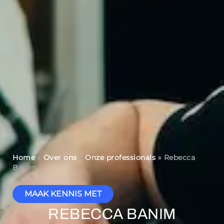
Home
»
Over ons
»
Onze professionals
»
Rebecca
Banim
MAAK KENNIS MET
REBECCA BANIM