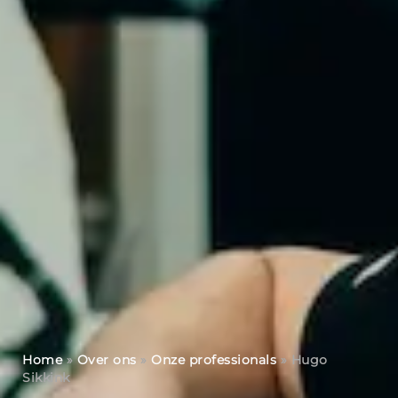
Home
»
Over ons
»
Onze professionals
»
Hugo
Sikkink