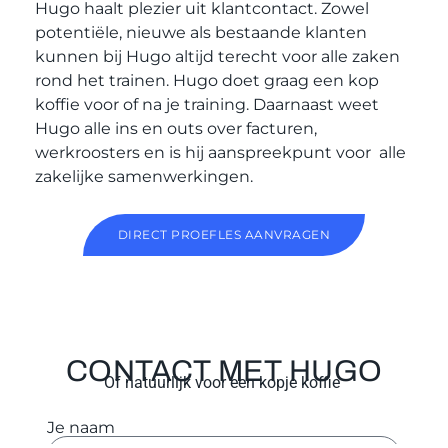
Hugo haalt plezier uit klantcontact. Zowel
potentiële, nieuwe als bestaande klanten
kunnen bij Hugo altijd terecht voor alle zaken
rond het trainen. Hugo doet graag een kop
koffie voor of na je training. Daarnaast weet
Hugo alle ins en outs over facturen,
werkroosters en is hij aanspreekpunt voor alle
zakelijke samenwerkingen.
DIRECT PROEFLES AANVRAGEN
CONTACT MET HUGO
Of natuurlijk voor een kopje koffie
Je naam