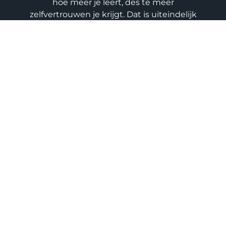
hoe meer je leert, des te meer
zelfvertrouwen je krijgt. Dat is uiteindelijk
het grootste doel van onze lessen
kickboksen in Groningen. Trots zijn op wie
je bent en wat je kunt. Onze personal
trainers helpen je graag bij dat doel.
DIRECT PROEFLES AANVRAGEN